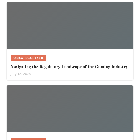
UNCATEGORIZED
Navigating the Regulatory Landscape of the Gaming Industry
July 18, 2026