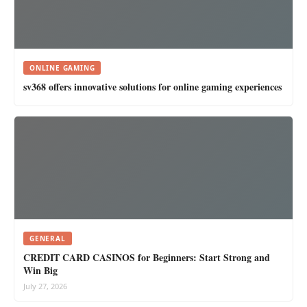
ONLINE GAMING
sv368 offers innovative solutions for online gaming experiences
GENERAL
CREDIT CARD CASINOS for Beginners: Start Strong and
Win Big
July 27, 2026