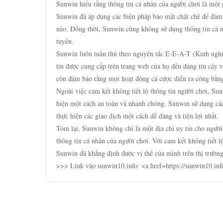
Sunwin hiểu rằng thông tin cá nhân của người chơi là một 
Sunwin đã áp dụng các biện pháp bảo mật chặt chẽ để đảm b
nào. Đồng thời, Sunwin cũng không sử dụng thông tin cá n
tuyến.
Sunwin luôn tuân thủ theo nguyên tắc E-E-A-T (Kinh ngh
tin được cung cấp trên trang web của họ đều đáng tin cậy 
còn đảm bảo rằng mọi hoạt động cá cược diễn ra công bằn
Ngoài việc cam kết không tiết lộ thông tin người chơi, Su
hiện một cách an toàn và nhanh chóng. Sunwin sử dụng các
thực hiện các giao dịch một cách dễ dàng và tiện lợi nhất.
Tóm lại, Sunwin không chỉ là một địa chỉ uy tín cho người 
thông tin cá nhân của người chơi. Với cam kết không tiết l
Sunwin đã khẳng định được vị thế của mình trên thị trường
>>> Link vào sunwin10.info: <a href=https://sunwin10.inf