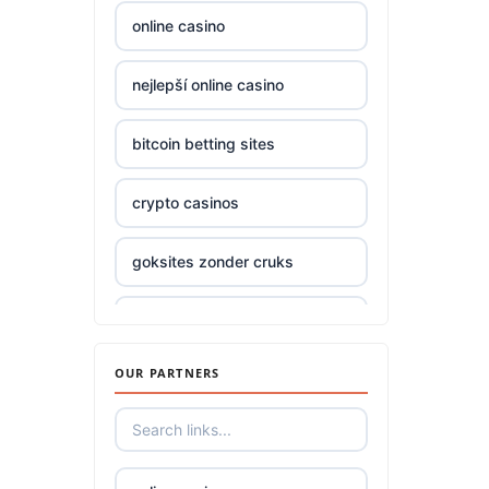
online casino
top online casinos Ireland
nejlepší online casino
Trang Chủ TR88
bitcoin betting sites
Trang Chủ KUWIN
crypto casinos
789win 9
goksites zonder cruks
Crypto
online casino
zowin
OUR PARTNERS
beste online casino nederland
casino utan spelpaus
beste online casinos
bästa online casino