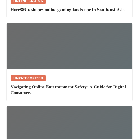
ONLINE GAMING
Hore889 reshapes online gaming landscape in Southeast Asia
UNCATEGORIZED
Navigating Online Entertainment Safety: A Guide for Digital
Consumers